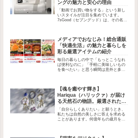
ングの魅力と安心の理由
「動画でお買い物をする」という新し
いスタイルが注目を集めています。
7sGood（セブングッド）は、その名の
通り「7秒間の動画」を通じて、商品の
本当の魅力を伝えるプラットフォーム
です。静止画だけでは伝わりにくい商
メディアでおなじみ！総合通販
品の動きや質感、実際のサイズ感...
「快適生活」の魅力と暮らしを
彩る厳選アイテムの紹介
毎日の暮らしの中で「もっとこうなれ
ば便利なのに」「手軽に美味しいもの
を食べたい」と思う瞬間は意外と多い
ものです。総合通販「快適生活」は、
そんな日常の願いに寄り添う、テレ
ビ・ラジオ・新聞でもおなじみの通販
【魂を癒やす輝き】
サービスです。ネットショッピングが
当た...
Hariqua（ハリックァ）が届け
る天然石の物語。厳選された希
少石と18金の調和が、あなたの
「自分らしくありたい」と願うとき、
毎日を輝かせる理由
私たちは自然の美しさに答えを求める
ことがあります。何億年もの歳月をか
けて地球が育んだ天然石には、私たち
人間を癒やし、勇気づける不思議な力
が宿っていると言われています。