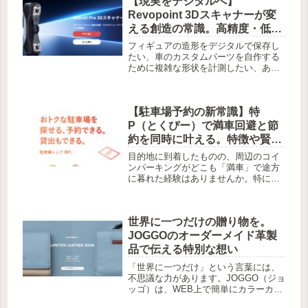
【現実をデジタルへ】
Hariqua（ハリックァ）は、そんな石...
Revopoint 3Dスキャナーが変
える創造の常識。高精度・低価
格・ポータブルな実力を徹底解
フィギュアの造形をデジタルで保存し
説
たい、車のカスタムパーツを自作する
ために複雑な形状を計測したい、ある
いはVR/AR用の資産を現実から作り出
したい……。こうした願いを叶える
「3Dスキャン」は、かつて数百万円単
【駐車場予約の新常識】特
位の機材と高度な専門知識を必要と...
P（とくぴー）で満車回避と節
約を同時に叶える。特徴や賢い
活用術を徹底解説
目的地に到着したものの、周辺のコイ
ンパーキングがどこも「満車」で途方
に暮れた経験はありませんか。特にイ
ベント会場や観光地の周辺では、駐車
場探しだけで貴重な時間を費やしてし
まうことも少なくありません。そんな
世界に一つだけの贈り物を。
ドライバーの強い味方となるのが、駐
車...
JOGGOのオーダーメイド革製
品で伝える特別な想い
「世界に一つだけ」という言葉には、
不思議な力があります。JOGGO（ジョ
ッゴ）は、WEB上で簡単にカラーカス
タマイズができる、本革製品のオーダ