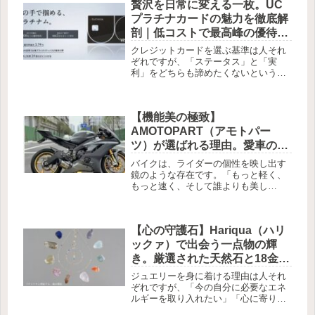
贅沢を日常に変える一枚。UC
リートリュフ」は、メディアでも数多
く取...
プラチナカードの魅力を徹底解
剖｜低コストで最高峰の優待を
手に入れる方法
クレジットカードを選ぶ基準は人それ
ぞれですが、「ステータス」と「実
利」をどちらも諦めたくないという方
に、ぜひ知っていただきたいのがUCプ
ラチナカードです。プラチナカードで
ありながら、日々の生活に寄り添う優
【機能美の極致】
しさと、特別な日を彩る華やかさを兼
ね...
AMOTOPART（アモトパー
ツ）が選ばれる理由。愛車の性
能と美しさを引き出す究極のカ
バイクは、ライダーの個性を映し出す
スタムガイド
鏡のような存在です。「もっと軽く、
もっと速く、そして誰よりも美し
く」。そんな純粋な渇望を満たしてく
れるのが、ハイエンドなモーターサイ
クルパーツを展開する
【心の守護石】Hariqua（ハリ
AMOTOPART（アモトパーツ）です。
本物志向のライ...
ックァ）で出会う一点物の輝
き。厳選された天然石と18金が
紡ぐ、あなたを癒やすジュエリ
ジュエリーを身に着ける理由は人それ
ー物語
ぞれですが、「今の自分に必要なエネ
ルギーを取り入れたい」「心に寄り添
ってくれるお守りが欲しい」と感じた