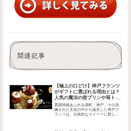
関連記事
【極上の口どけ】神戸フランツ
がギフトに選ばれる理由とは？
人気の魔法の壺プリンや苺トリ
ュフの魅力を徹底解説
異国情緒あふれる港町・神戸。その洗
練された文化の中から誕生した神戸フ
ランツは、伝統的なスイーツに新しい
発想を組み合わせた、日本を代表する
スイーツブランドの一つです。特に
「魔法の壺プリン」や「神戸ストロベ