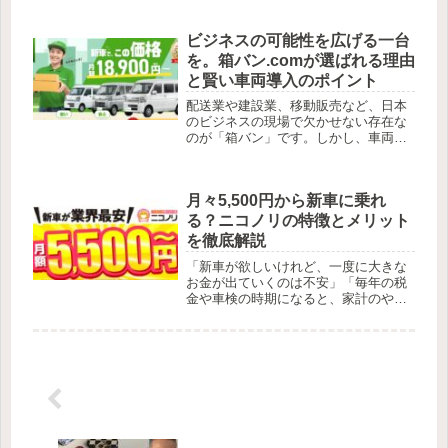
とき、Hariqua（ハリックァ）の名前が
思い浮かぶ方は多いはずです。ハリッ
ビジネスの可能性を広げる一台
クァは、世界中から厳選された...
を。箱バン.comが選ばれる理由
と賢い車両導入のポイント
配送業や建設業、移動販売など、日本
のビジネスの現場で欠かせない存在な
のが「箱バン」です。しかし、車両を
「購入」するとなると、まとまった初
期費用や、毎年の税金、定期的な車検
など、管理の負担が小さくありませ
月々5,500円から新車に乗れ
ん。そこで今、注目されているのがビ
ジネ...
る？ニコノリの特徴とメリット
を徹底解説
「新車が欲しいけれど、一度に大きな
お金が出ていくのは不安」「毎年の税
金や車検の時期になると、家計のやり
くりが大変」。車を持つことは便利な
反面、こうした維持費の悩みがつきも
のですよね。そんな現代のカーライフ
に新しい選択肢を提案してくれるの
が、...