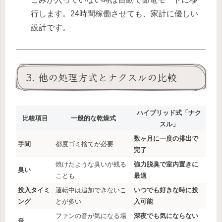
行します。24時間稼働させても、家計に優しい
設計です。
3. 他の処理方式とナクスルの比較
ハイブリッド式「ナク
比較項目
一般的な乾燥式
スル」
数ヶ月に一度の排出で
手間
都度ゴミ捨てが必要
完了
焼けたような臭いが残る
強力脱臭で室内置きに
臭い
ことも
最適
投入タイミ
運転中は追加できないこ
いつでも好きな時に投
ング
とが多い
入可能
ファンの音が気になる場
深夜でも気にならない
音