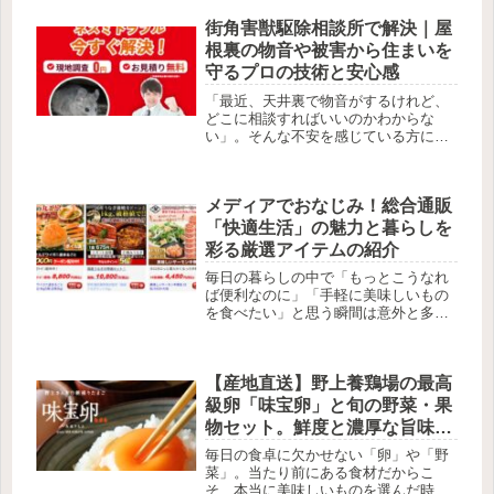
いのです。現代のテクノロジーと美し
街角害獣駆除相談所で解決｜屋
さが融合したこのEバイクは、あなた
の...
根裏の物音や被害から住まいを
守るプロの技術と安心感
「最近、天井裏で物音がするけれど、
どこに相談すればいいのかわからな
い」。そんな不安を感じている方にこ
そ知っていただきたいのが、街角害獣
駆除相談所です。ネズミやアライグ
マ、ハクビシンといった害獣は、ただ
メディアでおなじみ！総合通販
住み着くだけでなく、お家の断熱材を
壊した...
「快適生活」の魅力と暮らしを
彩る厳選アイテムの紹介
毎日の暮らしの中で「もっとこうなれ
ば便利なのに」「手軽に美味しいもの
を食べたい」と思う瞬間は意外と多い
ものです。総合通販「快適生活」は、
そんな日常の願いに寄り添う、テレ
ビ・ラジオ・新聞でもおなじみの通販
【産地直送】野上養鶏場の最高
サービスです。ネットショッピングが
当た...
級卵「味宝卵」と旬の野菜・果
物セット。鮮度と濃厚な旨味の
秘密を徹底解説
毎日の食卓に欠かせない「卵」や「野
菜」。当たり前にある食材だからこ
そ、本当に美味しいものを選んだ時の