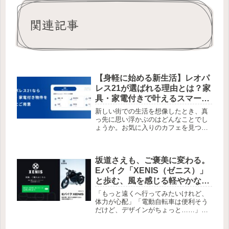
関連記事
【身軽に始める新生活】レオパ
レス21が選ばれる理由とは？家
具・家電付きで叶えるスマート
で安心な一人暮らしガイド
新しい街での生活を想像したとき、真
っ先に思い浮かぶのはどんなことでし
ょうか。お気に入りのカフェを見つけ
たり、自分だけの空間でくつろいだ
り。でも、現実は引越し費用の捻出
や、大きな洗濯機・冷蔵庫の購入、配
坂道さえも、ご褒美に変わる。
送の手配など、やるべきことに追われ
てしま...
Eバイク「XENIS（ゼニス）」
と歩む、風を感じる軽やかな日
常
「もっと遠くへ行ってみたいけれど、
体力が心配」「電動自転車は便利そう
だけど、デザインがちょっと……」。
そんな風に思っていた方にこそ、
XENIS（ゼニス）を知っていただきた