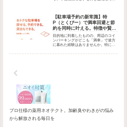
感動は格別です。福岡県鞍手町にある
野上養鶏場が届けるのは、その名の通
り「味の宝」と呼ぶにふさわしい最高
【駐車場予約の新常識】特
級卵「味宝卵（みほうらん）」と、九
州の...
P（とくぴー）で満車回避と節
約を同時に叶える。特徴や賢い
活用術を徹底解説
目的地に到着したものの、周辺のコイ
ンパーキングがどこも「満車」で途方
に暮れた経験はありませんか。特にイ
ベント会場や観光地の周辺では、駐車
場探しだけで貴重な時間を費やしてし
まうことも少なくありません。そんな
ドライバーの強い味方となるのが、駐
車...
プロ仕様の薬用ネオテクト。加齢臭やわきがの悩み
から解放される毎日を