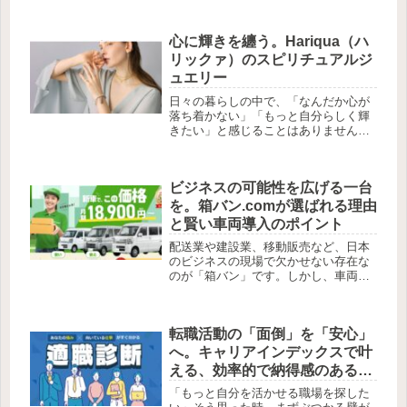
変わります。でも、「美味しい果物を
見分けるのが難しい」「重い荷物を運
心に輝きを纏う。Hariqua（ハ
ぶのが大変」と感じることはありませ
んか...
リックァ）のスピリチュアルジ
ュエリー
日々の暮らしの中で、「なんだか心が
落ち着かない」「もっと自分らしく輝
きたい」と感じることはありません
か。そんな時、そっと寄り添い、あな
たの背中を押してくれる存在がジュエ
リーだとしたら、毎日がもっと素敵に
ビジネスの可能性を広げる一台
変わると思いませんか。2008年にク
リ...
を。箱バン.comが選ばれる理由
と賢い車両導入のポイント
配送業や建設業、移動販売など、日本
のビジネスの現場で欠かせない存在な
のが「箱バン」です。しかし、車両を
「購入」するとなると、まとまった初
期費用や、毎年の税金、定期的な車検
など、管理の負担が小さくありませ
転職活動の「面倒」を「安心」
ん。そこで今、注目されているのがビ
ジネ...
へ。キャリアインデックスで叶
える、効率的で納得感のある仕
事探しのすべて
「もっと自分を活かせる職場を探した