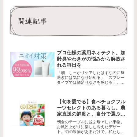
関連記事
プロ仕様の薬用ネオテクト。加
齢臭やわきがの悩みから解放さ
れる毎日を
「朝、しっかりケアしたはずなのに昼
過ぎには気になり始める」「スプレー
タイプでは物足りなさを感じる」。そ
んな臭いの悩みに対して、根本からア
プローチすることを目指して開発され
たのが薬用ネオテクトです。ネオテク
【旬を愛でる】食べチョクフル
トは、単に香りで臭いをごまかすので
は...
ーツセレクトのある暮らし。農
家直送の鮮度と、自分で選ぶ楽
しさがもたらす贅沢なひととき
朝食のテーブルに並ぶ瑞々しい果物、
お風呂上がりに楽しむ冷えたデザー
ト。旬の果物があるだけで、私たちの
毎日は少しだけ特別で、豊かなものに