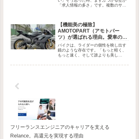
い」そう思った時、まずぶつかる壁が
「求人情報の多さ」です。複数のサイ
トに登録し、何度も同じ職務経歴を入
力し、それぞれのサイトで検索を繰り
返す……。これでは、仕事探しだけで
【機能美の極致】
疲れてしまいますよね。キャリアイン
デ...
AMOTOPART（アモトパー
ツ）が選ばれる理由。愛車の性
能と美しさを引き出す究極のカ
バイクは、ライダーの個性を映し出す
スタムガイド
鏡のような存在です。「もっと軽く、
もっと速く、そして誰よりも美し
く」。そんな純粋な渇望を満たしてく
れるのが、ハイエンドなモーターサイ
クルパーツを展開する
AMOTOPART（アモトパーツ）です。
本物志向のライ...
フリーランスエンジニアのキャリアを支える
Relance。高還元を実現する理由