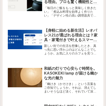
る理由。プロも驚く機能性と、
日々の料理を贅沢にする魅力を
「毎日のご飯をもっと美味しく炊きた
徹底解説
い」「煮込み料理を効率よく作りた
い」「デザイン性の高い調理器具でキ
ッチンを彩りたい」……そんな願いを
すべて叶えてくれるのが、三重県四日
市市の伝統工芸・萬古焼（ばんこや
【身軽に始める新生活】レオパ
き）と、精密な金属加工技術が融合し
て生ま...
レス21が選ばれる理由とは？家
具・家電付きで叶えるスマート
で安心な一人暮らしガイド
新しい街での生活を想像したとき、真
っ先に思い浮かぶのはどんなことでし
ょうか。お気に入りのカフェを見つけ
たり、自分だけの空間でくつろいだ
り。でも、現実は引越し費用の捻出
や、大きな洗濯機・冷蔵庫の購入、配
和紙の灯りで心安らぐ時間を。
送の手配など、やるべきことに追われ
てしま...
KASOKEKI lamp が届ける幽か
な光の魅力
「幽けき（かそけき）」という言葉を
ご存知でしょうか。それは、消えてし
まいそうなほど淡く、それでいて深い
趣を感じさせる美しさを表す日本の古
語です。KASOKEKI lamp は、その名
の通り、主張しすぎないけれど確かに