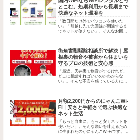
国内WiFiならWiFiレンタルどっ
そこにある、そんな優しい...
とこむ。短期利用から長期まで
快適なネット環境を
「数日間だけ外でパソコンを使いた
い」「引越し先で光回線が開通するま
でネットが使えない」。そんなお困り
ごとはありませんか。WiFiレンタルど
っとこむは、必要な期間だけ、工事不
要で手軽にWiFiルーターを借りられる
街角害獣駆除相談所で解決｜屋
便利なサービスです。日本国内専...
根裏の物音や被害から住まいを
守るプロの技術と安心感
「最近、天井裏で物音がするけれど、
どこに相談すればいいのかわからな
い」。そんな不安を感じている方にこ
そ知っていただきたいのが、街角害獣
駆除相談所です。ネズミやアライグ
マ、ハクビシンといった害獣は、ただ
月額2,200円からのにゃんこWi-
住み着くだけでなく、お家の断熱材を
壊した...
Fi｜安さと手軽さで選ぶ快適な
ネット生活
「もっと自由に、もっと安くネットを
使いたい」。そんな願いを叶えるため
に生まれたのがにゃんこWi-Fiです。名
前の通り、猫のように身軽でどこにで