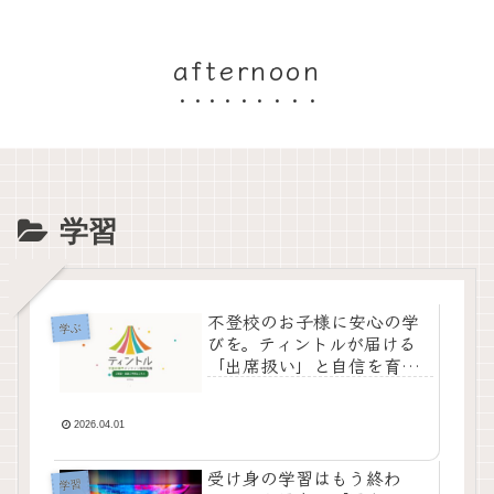
afternoon
学習
不登校のお子様に安心の学
学ぶ
びを。ティントルが届ける
「出席扱い」と自信を育む
個別指導
2026.04.01
受け身の学習はもう終わ
学習