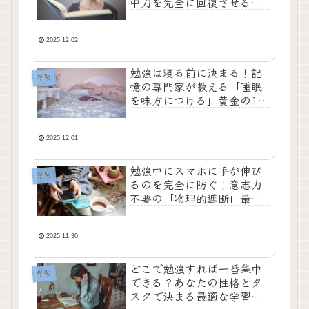
中力を完全に回復させる科
学的な過ごし方
2025.12.02
勉強は寝る前に決まる！記
学習
憶の専門家が教える「睡眠
を味方につける」黄金の15
分活用術
2025.12.01
勉強中にスマホに手が伸び
学習
るのを完全に防ぐ！意志力
不要の「物理的遮断」最強
対策3選
2025.11.30
どこで勉強すれば一番集中
学習
できる？あなたの性格とタ
スクで決まる最適な学習場