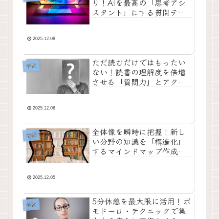
り！AIを最高の「思考アシ
スタント」にする質問テク
ニック集
2025.12.08
ただ読むだけではもったい
学習
ない！読書の理解度を倍増
させる「質問力」とアクテ
ィブリーディングの具体的
な手順
2025.12.06
全体像を瞬時に把握！新し
学習
い分野の知識を「構造化」
するマインドマップ作成ス
テップと活用術
2025.12.05
5分休憩を最大限に活用！ポ
学習
モドーロ・テクニックで集